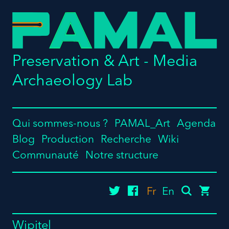
Preservation & Art - Media
Archaeology Lab
Qui sommes-nous ?
PAMAL_Art
Agenda
Blog
Production
Recherche
Wiki
Communauté
Notre structure
twitter
facebook
cart
Fr
En
Wipitel